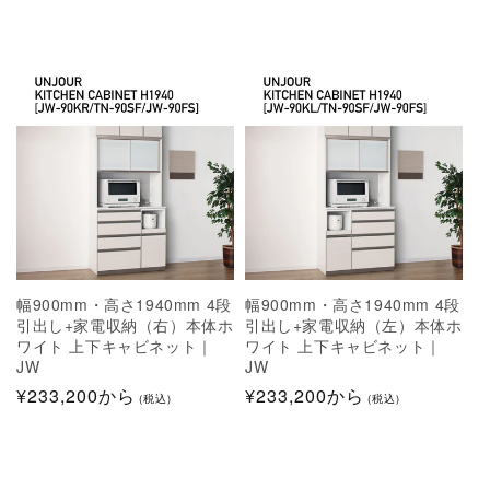
幅900mm・高さ1940mm 4段
幅900mm・高さ1940mm 4段
幅
引出し+家電収納（右）本体ホ
引出し+家電収納（左）本体ホ
段
ワイト 上下キャビネット｜
ワイト 上下キャビネット｜
ホ
JW
JW
J
通
¥233,200から
通
¥233,200から
¥
(税込)
(税込)
常
常
価
価
格
格