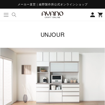
コンテ
メーカー直営｜綾野製作所公式オンラインショップ
ンツに
ロ
カ
進む
グ
ー
イ
ト
ン
コ
UNJOUR
レ
ク
シ
ョ
ン
: